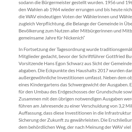
sodann die Bürgermeister gestellt wurden. 1956 und 1960
den Wahlen ab 1964 wieder errungen und bis heute nic
die WAV eindeutigen Voten der Wählerinnen und Wähler
zugleich Verpflichtung, die Belange der Gemeinde in 
Bevölkerung zum Nutzen aller Mitbürgerinnen und Mitbü
gemeinsame Jahre für Nickenich“
In Fortsetzung der Tagesordnung wurde traditionsgemäß
Mitglieder gedacht, bevor der Schriftführer Gottfried B
Vorsitzende Hans Egon Schwarz aus Sicht der Gemeinder
abgaben. Die Eckpunkte des Haushalts 2017 wurden darge
außergewöhnliche Investitionen umfasst. Neben dem ob
eines Kindergartens das Schwergewicht der Ausgaben.
für den Umbau des Erdgeschosses der Grundschule sowie
Zusammen mit den übrigen notwendigen Ausgaben werd
führen am Jahresende zu einer Verschuldung von 3,2 Mi
Auffassung, dass diese Investitionen in die Infrastruk
Sicherung der Zukunft zu gewährleisten. Die Erschließun
dem behördlichen Weg, der nach Meinung der WAV viel zu