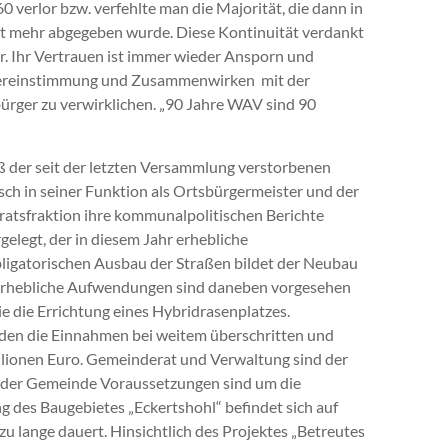
 verlor bzw. verfehlte man die Majorität, die dann in
ht mehr abgegeben wurde. Diese Kontinuität verdankt
. Ihr Vertrauen ist immer wieder Ansporn und
Übereinstimmung und Zusammenwirken mit der
rger zu verwirklichen. „90 Jahre WAV sind 90
 der seit der letzten Versammlung verstorbenen
usch in seiner Funktion als Ortsbürgermeister und der
atsfraktion ihre kommunalpolitischen Berichte
legt, der in diesem Jahr erhebliche
ligatorischen Ausbau der Straßen bildet der Neubau
 Erhebliche Aufwendungen sind daneben vorgesehen
 die Errichtung eines Hybridrasenplatzes.
en die Einnahmen bei weitem überschritten und
llionen Euro. Gemeinderat und Verwaltung sind der
tur der Gemeinde Voraussetzungen sind um die
g des Baugebietes „Eckertshohl“ befindet sich auf
 lange dauert. Hinsichtlich des Projektes „Betreutes