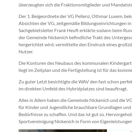
überzeugten sich die Fraktionsmitglieder und Mandatst
Der 1. Beigeordnete der VG Pellenz, Othmar Luxem, bekrä
Absichten der VG, zeitgemäße Bildungseinrichtungen in
Sachgebietsleiter Frank Heuft erklärte sodann beim Ru
der Gemeinde Nickenich befindliche Trakt des Unterges
hergerichtet wird, vermittelte den Eindruck eines groß
Nutzer.
Die Konturen des Neubaus des kommunalen Kindergarten
liegt im Zeitplan und die Fertigstellung ist für das kom
Zu guter Letzt besichtigte die WAV den fast schon perfe
im direkten Umfeld des Hybridplatzes sind beauftragt.
Alles in Allem haben die Gemeinde Nickenich und die V
für Kinder und Jugendliche brauchbare Grundlagen und
Bedürfnisse zu schaffen. Und das ist gut so. Hervorgeho
Sportvereinigung Nickenich in Form von Eigenleistunge