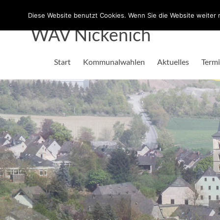
test
Diese Website benutzt Cookies. Wenn Sie die Website weiter n
WAV Nickenich
Start
Kommunalwahlen
Aktuelles
Term